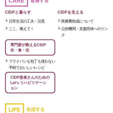
CARE
改善する
CIDPと暮らす
CIDPを支える
日常生活の工夫・注意
医療費助成について
ここ、教えて！
公的機関・支援団体へのリン
ク
専門家が教える
CIDP
衣・食・住
フライパンも包丁も使わない
手軽でおいしいレシピ
CIDP患者さんのための
Letʼs リハビリテーシ
ョン
LIFE
生活する