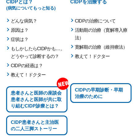
CIDPとは？
CIDPを治療する
(病気についてもっと知る)
どんな病気？
CIDPの治療について
原因は？
活動期の治療（寛解導入療
法）
症状は？
寛解期の治療（維持療法）
もしかしたらCIDPかも…。
どうやって診断するの？
教えて！ドクター
CIDPの経過は？
教えて！ドクター
CIDPの
早期診断・早期
患者さんと医師の座談会
治療のために
患者さんと医師が共に取
り組む
CIDP診療とは？
CIDP患者さんと主治医
の
二人三脚ストーリー