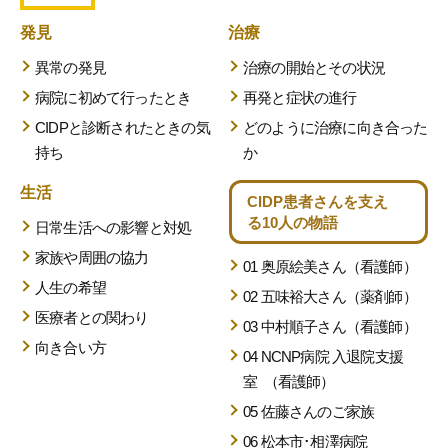
発見
治療
異常の発見
治療の開始とその状況
病院に初めて行ったとき
再発と症状の進行
CIDPと診断されたときの気
どのように治療に向き合った
持ち
か
生活
CIDP患者さんを支え
る
10人の物語
日常生活への影響と対処
家族や周囲の協力
01 奥原絵美さん（看護師）
人生の希望
02 五味裕大さん（薬剤師）
医療者との関わり
03 中村順子さん（看護師）
向き合い方
04 NCNP病院 入退院支援
室
（看護師）
05 佐藤さんのご家族
06 松本市･相澤病院