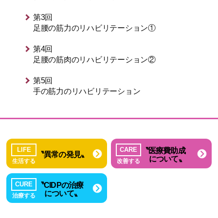
第3回
⾜腰の筋⼒のリハビリテーション①
第4回
⾜腰の筋肉のリハビリテーション②
第5回
⼿の筋⼒のリハビリテーション
〝医療費助成
LIFE
CARE
〝異常の発見〟
について〟
生活する
改善する
〝CIDPの治療
CURE
について〟
治療する