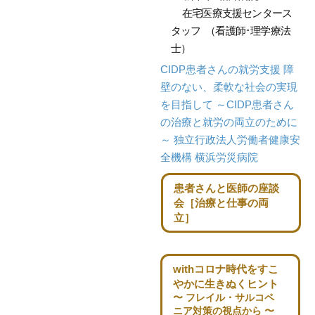
在宅医療支援センタース
タッフ
（看護師･理学療法
士）
CIDP患者さんの就労支援
障
壁のない、柔軟な
社会の実現
を目指して
～CIDP患者さん
の治療と就労の両立のために
～
独立行政法人労働者健康安
全機構 横浜労災病院
患者さんと医師の座談
会
［治療と仕事の両
立］
withコロナ時代を
すこ
やかに生きぬくヒント
〜 フレイル・サルコペ
ニア対策の視点から 〜