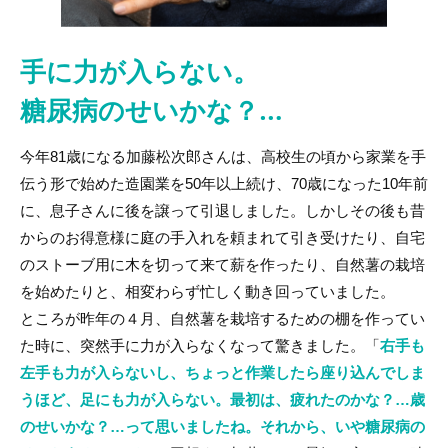
手に力が入らない。
糖尿病のせいかな？…
今年81歳になる加藤松次郎さんは、高校生の頃から家業を手
伝う形で始めた造園業を50年以上続け、70歳になった10年前
に、息子さんに後を譲って引退しました。しかしその後も昔
からのお得意様に庭の手入れを頼まれて引き受けたり、自宅
のストーブ用に木を切って来て薪を作ったり、自然薯の栽培
を始めたりと、相変わらず忙しく動き回っていました。
ところが昨年の４月、自然薯を栽培するための棚を作ってい
た時に、突然手に力が入らなくなって驚きました。「
右手も
左手も力が入らないし、ちょっと作業したら座り込んでしま
うほど、足にも力が入らない。最初は、疲れたのかな？…歳
のせいかな？…って思いましたね。それから、いや糖尿病の