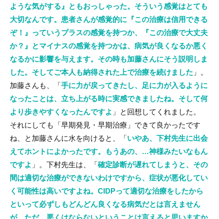
ような気がする』ともおっしゃった。そういう感覚はとても
大切なんです。患者さんが感覚的に『この治療は信用できる
ぞ！』っていうプラスの感覚を持つか、『この治療で大丈夫
か？』とマイナスの感覚を持つかは、病気が良くなるか悪く
なるかに影響を与えます。その時も加藤さんにそう説明しま
した。そしてご本人も納得された上で治療を続けました
」。
加藤さんも、「
手に力が戻ってきたし、足に力が入るように
なったことは、立ち上がる時に実感できましたね。そして何
より歩きやすくなったんですよ
」と回想してくれました。
それにしても「早期発見・早期治療」できて良かったです
ね、と加藤さんに水を向けると、「
いやあ、下村先生に出会
えてホントによかったです。もうあの、…神様みたいなもん
ですよ
」。下村先生は、「
確定診断が遅れてしまうと、その
間は適切な治療ができないわけですから、症状が悪化してい
く可能性は高いですよね。CIDPって適切な治療をしたから
といって必ずしもどんどん良くなる病気だとは言えません
が、ただ、悪くはならないということは言えると思いますか