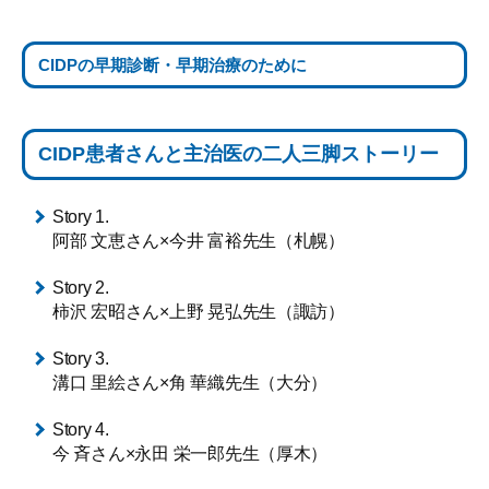
CIDPの
早期診断・早期治療のために
CIDP患者さんと主治医の
二人三脚ストーリー
Story 1.
阿部 文恵さん×今井 富裕先生（札幌）
Story 2.
柿沢 宏昭さん×上野 晃弘先生（諏訪）
Story 3.
溝口 里絵さん×角 華織先生（大分）
Story 4.
今 斉さん×永田 栄一郎先生（厚木）