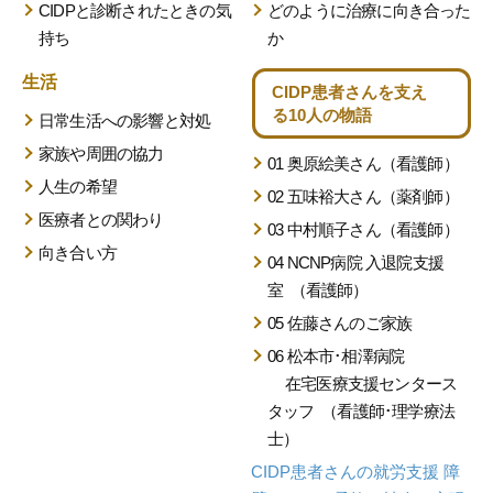
CIDPと診断されたときの気
どのように治療に向き合った
持ち
か
生活
CIDP患者さんを支え
る
10人の物語
日常生活への影響と対処
家族や周囲の協力
01 奥原絵美さん（看護師）
人生の希望
02 五味裕大さん（薬剤師）
医療者との関わり
03 中村順子さん（看護師）
向き合い方
04 NCNP病院 入退院支援
室
（看護師）
05 佐藤さんのご家族
06 松本市･相澤病院
在宅医療支援センタース
タッフ
（看護師･理学療法
士）
CIDP患者さんの就労支援
障