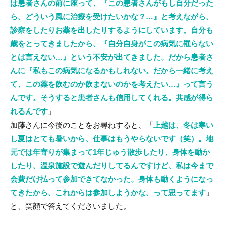
は患者さんの前に座って、『この患者さんがもし自分だった
ら、どういう風に治療を受けたいかな？…』と考えながら、
診察をしたりお薬を出したりするようにしています。自分も
歳をとってきましたから、『自分自身がこの病気に罹らない
とは言えない…』という不安が出てきました。だから患者さ
んに『私もこの病気になるかもしれない。だから一緒に考え
て、この薬を飲むのか飲まないのかを考えたい…』って言う
んです。そうすると患者さんも信用してくれる。共感が得ら
れるんです
」
加藤さんに今後のことをお尋ねすると、「
上越は、冬は寒い
し夏はとても暑いから、仕事はもうやらないです（笑）。地
元では年寄りが集まって1年じゅう散歩したり、身体を動か
したり、温泉施設で遊んだりしてるんですけど、私は今まで
会費だけ払って参加できてなかった。身体も動くようになっ
てきたから、これからは参加しようかな、って思ってます
」
と、笑顔で答えてくださいました。