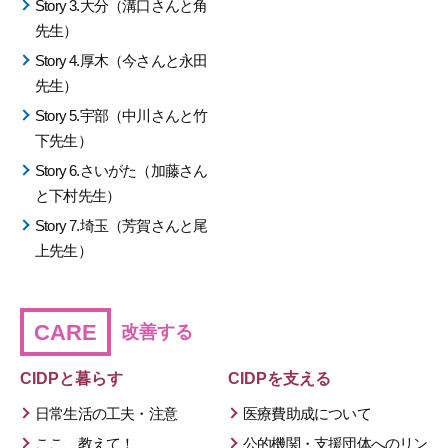
Story 3.大分（溝口さんと角
先生）
Story 4.厚木（今さんと永田
先生）
Story 5.宇部（中川さんと竹
下先生）
Story 6.さいがた（加藤さん
と下村先生）
Story 7.埼玉（芳賀さんと尾
上先生）
CARE
改善する
CIDPと暮らす
CIDPを支える
日常生活の工夫・注意
医療費助成について
ここ、教えて！
公的機関・支援団体へのリン