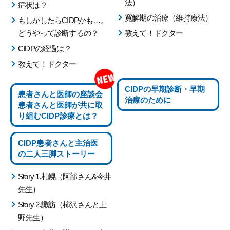
法）
症状は？
寛解期の治療（維持療法）
もしかしたらCIDPかも…。
どうやって診断するの？
教えて！ドクター
CIDPの経過は？
教えて！ドクター
CIDPの
早期診断・早期
患者さんと医師の座談会
治療のために
患者さんと医師が共に取
り組む
CIDP診療とは？
CIDP患者さんと主治医
の
二人三脚ストーリー
Story 1.札幌（阿部さん&今井
先生）
Story 2.諏訪（柿沢さんと上
野先生）