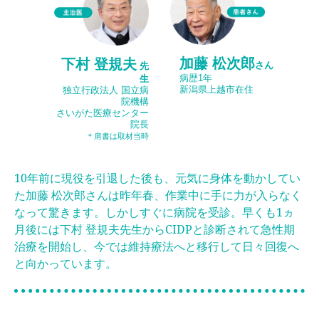
加藤 松次郎
下村 登規夫
さん
先
病歴1年
生
新潟県上越市在住
独立行政法人 国立病
院機構
さいがた医療センター
院長
＊肩書は取材当時
10年前に現役を引退した後も、元気に身体を動かしてい
た
加藤 松次郎さんは昨年春、作業中に手に力が入らなく
なって驚きます。
しかしすぐに病院を受診。早くも1ヵ
月後には下村 登規夫先生から
CIDPと診断されて急性期
治療を開始し、
今では維持療法へと移行して日々回復へ
と向かっています。