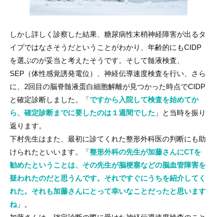
しかし詳しく診察した結果、糖尿病性末梢神経障害が出るタ
イプではなさそうだということがわかり、年齢的にもCIDP
を選ぶのが妥当と考えたそうです。そして髄液検査、
SEP（体性感覚誘発電位）、神経伝導速度検査を行い、さら
に、2回目の脳脊髄液蛋白細胞解離が見つかった時点でCIDP
と確定診断しました。「
ですから入院して検査を始めてか
ら、確定診断までに要したのは１週間でした
」と当時を振り
返ります。
下村先生はまた、最初に診てくれた整形外科医の判断にも助
けられたといいます。「
整形外科の先生が加藤さんにCTを
勧めたということは、その先生が脳梗塞などの脳血管障害を
疑われたのだと思うんです。それですぐにうちを紹介してく
れた。それも加藤さんにとって幸いなことだったと思います
ね
」。