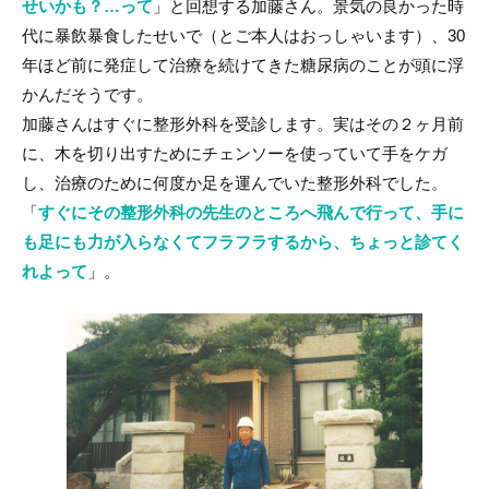
せいかも？…って
」と回想する加藤さん。景気の良かった時
代に暴飲暴食したせいで（とご本人はおっしゃいます）、30
年ほど前に発症して治療を続けてきた糖尿病のことが頭に浮
かんだそうです。
加藤さんはすぐに整形外科を受診します。実はその２ヶ月前
に、木を切り出すためにチェンソーを使っていて手をケガ
し、治療のために何度か足を運んでいた整形外科でした。
「
すぐにその整形外科の先生のところへ飛んで行って、手に
も足にも力が入らなくてフラフラするから、ちょっと診てく
れよって
」。