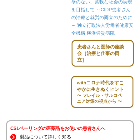
壁のない、柔軟な
社会の実現
を目指して
～CIDP患者さん
の治療と就労の両立のために
～
独立行政法人労働者健康安
全機構 横浜労災病院
患者さんと医師の座談
会
［治療と仕事の両
立］
withコロナ時代を
すこ
やかに生きぬくヒント
〜 フレイル・サルコペ
ニア対策の視点から 〜
CSLベーリングの医薬品をお使いの患者さんへ
製品について詳しく知る