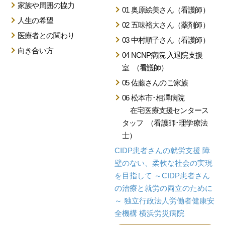
家族や周囲の協力
01 奥原絵美さん（看護師）
人生の希望
02 五味裕大さん（薬剤師）
医療者との関わり
03 中村順子さん（看護師）
向き合い方
04 NCNP病院 入退院支援
室
（看護師）
05 佐藤さんのご家族
06 松本市･相澤病院
在宅医療支援センタース
タッフ
（看護師･理学療法
士）
CIDP患者さんの就労支援
障
壁のない、柔軟な
社会の実現
を目指して
～CIDP患者さん
の治療と就労の両立のために
～
独立行政法人労働者健康安
全機構 横浜労災病院