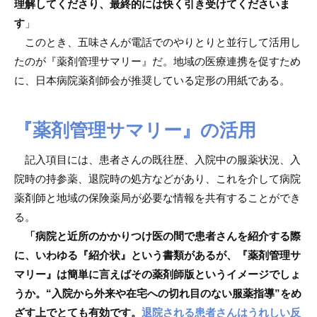
理解してくださり、最終的には快く引き受けてくださいま
す
」
このとき、五味さんが電話でのやりとりと並行して活用し
たのが『薬剤管理サマリー』だ。地域の医療連携を促すため
に、日本病院薬剤師会が推奨している定形の用紙である。
『薬剤管理サマリー』の活用
記入項目には、患者さんの既往歴、入院中の服薬状況、入
院時の持参薬、退院時の処方などがあり、これを介して病院
薬剤師と地域の保険薬局が必要な情報を共有することができ
る。
「病院と近所のかかりつけ医の間で患者さんを紹介する際
に、いわゆる『紹介状』という書類があるが、『薬剤管理サ
マリー』は簡単に言えばその薬剤師版というイメージでしょ
うか。“入院から外来や在宅への切れ目のない服薬指導”をめ
ざす上でとても有効です。
退院される患者さんはうれしい反