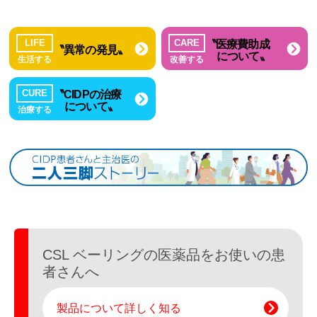
〝医療費助成
LIFE
CARE
〝異常の発見〟
について〟
生活する
改善する
〝CIDPの治療
CURE
について〟
治療する
CSL ベーリングの医薬品を
お使いの患
者さんへ
製品について詳しく知る