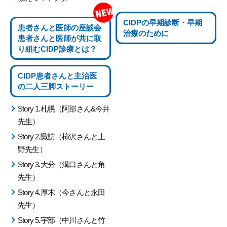
CIDPの
早期診断・早期
患者さんと医師の座談会
治療のために
患者さんと医師が共に取
り組む
CIDP診療とは？
CIDP患者さんと主治医
の
二人三脚ストーリー
Story 1.札幌（阿部さん&今井
先生）
Story 2.諏訪（柿沢さんと上
野先生）
Story 3.大分（溝口さんと角
先生）
Story 4.厚木（今さんと永田
先生）
Story 5.宇部（中川さんと竹