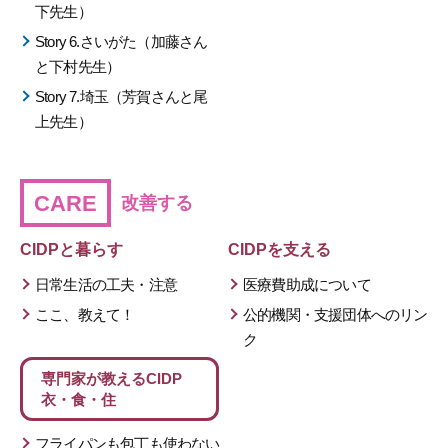
下先生）
Story 6.さいがた（加藤さん
と下村先生）
Story 7.埼玉（芳賀さんと尾
上先生）
CARE
改善する
CIDPと暮らす
CIDPを支える
日常生活の工夫・注意
医療費助成について
ここ、教えて！
公的機関・支援団体へのリン
ク
専門家が教える
CIDP
衣・食・住
フライパンも包丁も使わない