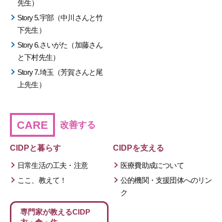
先生）
Story 5.宇部（中川さんと竹
下先生）
Story 6.さいがた（加藤さん
と下村先生）
Story 7.埼玉（芳賀さんと尾
上先生）
CARE
改善する
CIDPと暮らす
CIDPを支える
日常生活の工夫・注意
医療費助成について
ここ、教えて！
公的機関・支援団体へのリン
ク
専門家が教える
CIDP