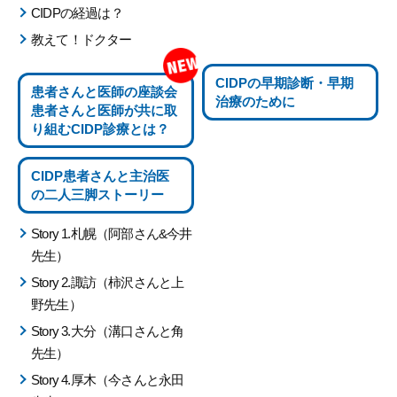
CIDPの経過は？
教えて！ドクター
CIDPの
早期診断・早期
患者さんと医師の座談会
治療のために
患者さんと医師が共に取
り組む
CIDP診療とは？
CIDP患者さんと主治医
の
二人三脚ストーリー
Story 1.札幌（阿部さん&今井
先生）
Story 2.諏訪（柿沢さんと上
野先生）
Story 3.大分（溝口さんと角
先生）
Story 4.厚木（今さんと永田