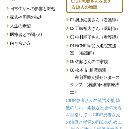
CIDP患者さんを支え
る
10人の物語
日常生活への影響と対処
家族や周囲の協力
01 奥原絵美さん（看護師）
人生の希望
02 五味裕大さん（薬剤師）
医療者との関わり
03 中村順子さん（看護師）
向き合い方
04 NCNP病院 入退院支援
室
（看護師）
05 佐藤さんのご家族
06 松本市･相澤病院
在宅医療支援センタース
タッフ
（看護師･理学療法
士）
CIDP患者さんの就労支援
障
壁のない、柔軟な
社会の実現
を目指して
～CIDP患者さん
の治療と就労の両立のために