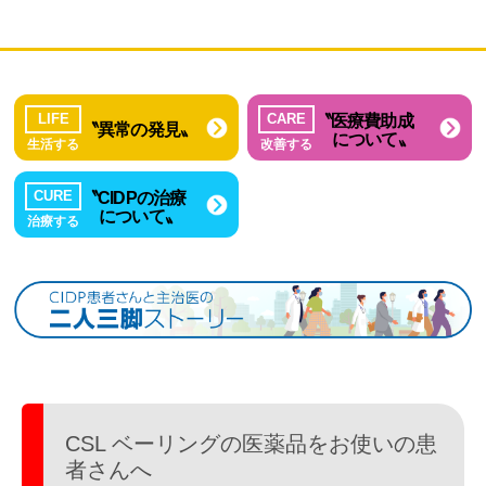
〝医療費助成
LIFE
CARE
〝異常の発見〟
について〟
生活する
改善する
〝CIDPの治療
CURE
について〟
治療する
CSL ベーリングの医薬品を
お使いの患
者さんへ