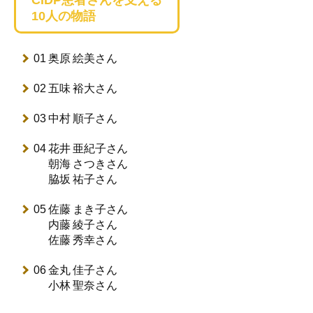
10人の物語
01 奥原 絵美さん
02 五味 裕大さん
03 中村 順子さん
04 花井 亜紀子さん
朝海 さつきさん
脇坂 祐子さん
05 佐藤 まき子さん
内藤 綾子さん
佐藤 秀幸さん
06 金丸 佳子さん
小林 聖奈さん