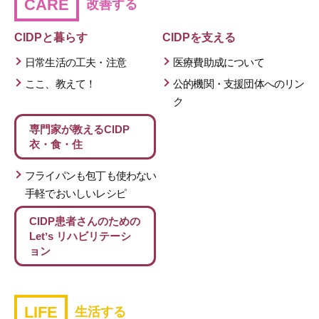
CARE
改善する
CIDPと暮らす
CIDPを支える
日常生活の工夫・注意
医療費助成について
ここ、教えて！
公的機関・支援団体へのリン
ク
専門家が教える
CIDP
衣・食・住
フライパンも包丁も使わない
手軽でおいしいレシピ
CIDP患者さんのための
Letʼs リハビリテーシ
ョン
LIFE
生活する