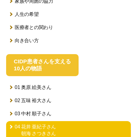
家族や周囲の協力
人生の希望
医療者との関わり
向き合い方
CIDP患者さんを支える
10人の物語
01 奥原 絵美さん
02 五味 裕大さん
03 中村 順子さん
04 花井 亜紀子さん
朝海 さつきさん