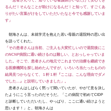
「患者さんって、知っている看護師がいるだけで安心でき
るんだ！そんなことが助けになるんだ！と知って、すごくあ
りがたい言葉がけをしていただいたなと今でも感謝していま
す」
朝海さんは、未就学児を抱えた若い母親の退院時の思い出
を語ってくれた。
「その患者さんは当初、ご主人も大変忙しいので退院後にこ
のNCNP病院に通い続けるのは難しい、とおっしゃっていま
した。そこで、患者さんの地元でこれまでの治療を継続でき
る医療機関を探し始めたんですが、いろいろ当たったものの
結局見つからなくて、１軒１軒『ここは、こんな理由でダメ
でした…』と説明していきました」。
患者さんはしばらく黙って聞いていたが、やがて意を決し
たようにこう言ったのだそうだ。「この病院で初めてCIDP
と診断していただいたし、やっぱり、ここに通い続けようと
思います！」と。朝海さんは