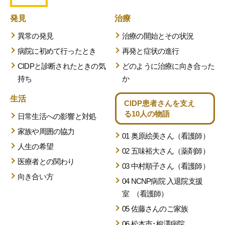
発見
治療
異常の発見
治療の開始とその状況
病院に初めて行ったとき
再発と症状の進行
CIDPと診断されたときの気
どのように治療に向き合った
持ち
か
生活
CIDP患者さんを支え
る
10人の物語
日常生活への影響と対処
家族や周囲の協力
01 奥原絵美さん（看護師）
人生の希望
02 五味裕大さん（薬剤師）
医療者との関わり
03 中村順子さん（看護師）
向き合い方
04 NCNP病院 入退院支援
室
（看護師）
05 佐藤さんのご家族
06 松本市･相澤病院