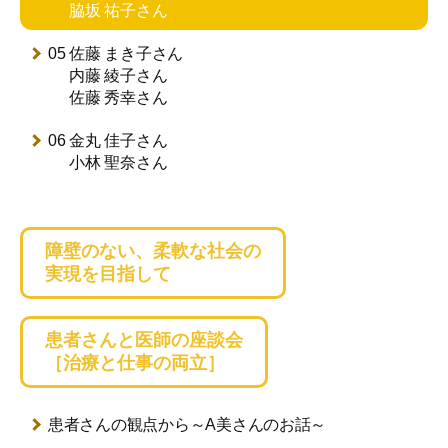
脇坂 祐子さん
05 佐藤 まき子さん
内藤 綾子さん
佐藤 秀幸さん
06 金丸 佳子さん
小林 聖奈さん
障壁のない、柔軟な社会の
実現を目指して
患者さんと医師の座談会
［治療と仕事の両立］
患者さんの観点から
～A美さんのお話～