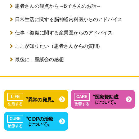
患者さんの観点から
～B子さんのお話～
日常生活に関する
脳神経内科医からのアドバイス
仕事・復職に関する
産業医からのアドバイス
ここが知りたい
（患者さんからの質問）
最後に：座談会の感想
〝医療費助成
LIFE
CARE
〝異常の発見〟
について〟
生活する
改善する
〝CIDPの治療
CURE
について〟
治療する