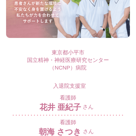
東京都小平市
国立精神・神経医療研究センター
（NCNP）病院
入退院支援室
看護師
花井 亜紀子
さん
看護師
朝海 さつき
さん