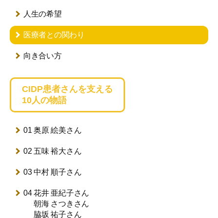
人生の希望
医療者との関わり
向き合い方
CIDP患者さんを支える
10人の物語
01 奥原 絵美さん
02 五味 裕大さん
03 中村 順子さん
04 花井 亜紀子さん
朝海 さつきさん
脇坂 祐子さん