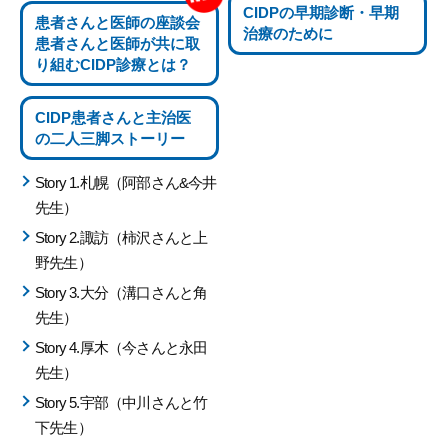
CIDPの
早期診断・早期
患者さんと医師の座談会
治療のために
患者さんと医師が共に取
り組む
CIDP診療とは？
CIDP患者さんと主治医
の
二人三脚ストーリー
Story 1.札幌（阿部さん&今井
先生）
Story 2.諏訪（柿沢さんと上
野先生）
Story 3.大分（溝口さんと角
先生）
Story 4.厚木（今さんと永田
先生）
Story 5.宇部（中川さんと竹
下先生）