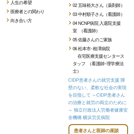
人生の希望
02 五味裕大さん（薬剤師）
医療者との関わり
03 中村順子さん（看護師）
向き合い方
04 NCNP病院 入退院支援
室
（看護師）
05 佐藤さんのご家族
06 松本市･相澤病院
在宅医療支援センタース
タッフ
（看護師･理学療法
士）
CIDP患者さんの就労支援
障
壁のない、柔軟な
社会の実現
を目指して
～CIDP患者さん
の治療と就労の両立のために
～
独立行政法人労働者健康安
全機構 横浜労災病院
患者さんと医師の座談